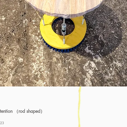
etention （rod shaped）
23