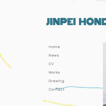
JINPEI HON
Home
News
CV
Works
Drawing
Contact