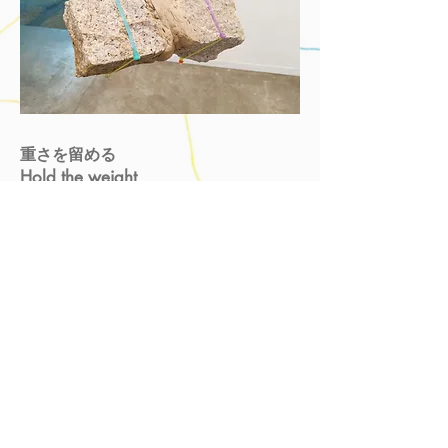
​重さを留める
Hold the weight
2019
御影石、ゴム系接着剤、結束バンド
Granite, Rubber adhesive, Zip ties
サイズ可変
​Variable size
Return